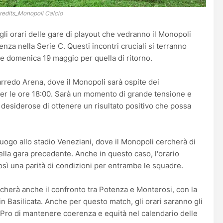
redits_Monopoli Calcio
li orari delle gare di playout che vedranno il Monopoli
enza nella Serie C. Questi incontri cruciali si terranno
e domenica 19 maggio per quella di ritorno.
arredo Arena, dove il Monopoli sarà ospite dei
o per le ore 18:00. Sarà un momento di grande tensione e
desiderose di ottenere un risultato positivo che possa
uogo allo stadio Veneziani, dove il Monopoli cercherà di
ella gara precedente. Anche in questo caso, l'orario
osì una parità di condizioni per entrambe le squadre.
ocherà anche il confronto tra Potenza e Monterosi, con la
o in Basilicata. Anche per questo match, gli orari saranno gli
 Pro di mantenere coerenza e equità nel calendario delle