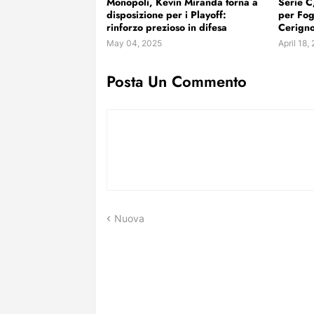
Monopoli, Kevin Miranda torna a
Serie C
disposizione per i Playoff:
per Fog
rinforzo prezioso in difesa
Cerigno
May 04, 2025
April 18,
Posta Un Commento
Nuova