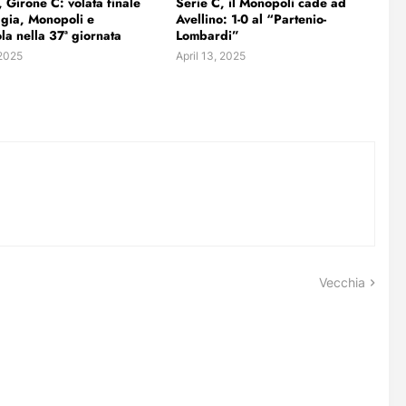
, Girone C: volata finale
Serie C, il Monopoli cade ad
gia, Monopoli e
Avellino: 1-0 al “Partenio-
la nella 37ª giornata
Lombardi”
 2025
April 13, 2025
Vecchia