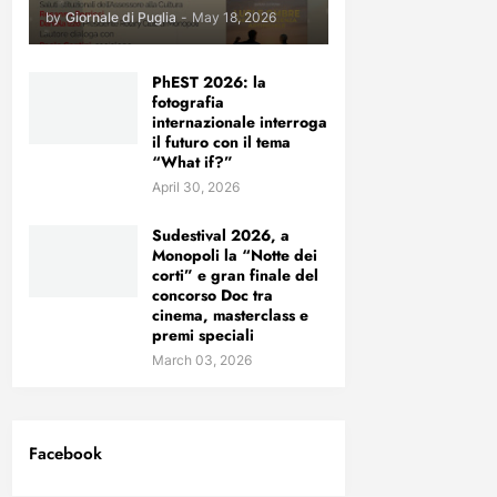
by
Giornale di Puglia
-
May 18, 2026
PhEST 2026: la
fotografia
internazionale interroga
il futuro con il tema
“What if?”
April 30, 2026
Sudestival 2026, a
Monopoli la “Notte dei
corti” e gran finale del
concorso Doc tra
cinema, masterclass e
premi speciali
March 03, 2026
Facebook