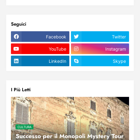
Seguici
Facebook
Twitter
YouTube
Instagram
LinkedIn
Skype
I Più Letti
CULTURA
Successo per il Monopoli Mystery Tour