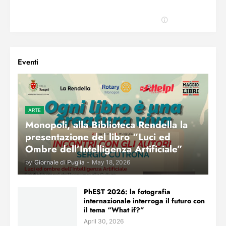
Eventi
ARTE
Monopoli, alla Biblioteca Rendella la
presentazione del libro “Luci ed
Ombre dell’Intelligenza Artificiale”
by
Giornale di Puglia
-
May 18, 2026
PhEST 2026: la fotografia
internazionale interroga il futuro con
il tema “What if?”
April 30, 2026