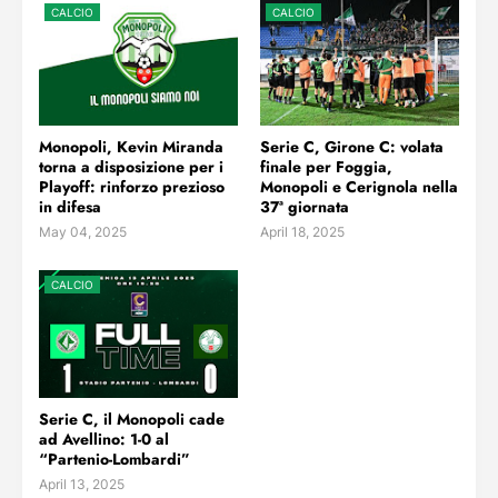
CALCIO
CALCIO
Monopoli, Kevin Miranda
Serie C, Girone C: volata
torna a disposizione per i
finale per Foggia,
Playoff: rinforzo prezioso
Monopoli e Cerignola nella
in difesa
37ª giornata
May 04, 2025
April 18, 2025
CALCIO
Serie C, il Monopoli cade
ad Avellino: 1-0 al
“Partenio-Lombardi”
April 13, 2025