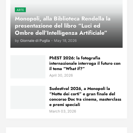
ARTE
Monopoli, alla Biblioteca Rendella la
presentazione del libro “Luci ed
Ombre dell’Intelligenza Artificiale”
by
Giornale di Puglia
-
May 18, 2026
PhEST 2026: la fotografia
internazionale interroga il futuro con
il tema “What if?”
April 30, 2026
Sudestival 2026, a Monopoli la
“Notte dei corti” e gran finale del
concorso Doc tra cinema, masterclass
e premi speciali
March 03, 2026