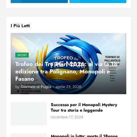
I Più Letti
SPORT
Trofeo dei Tre Mari 2026: al via la 18ª
edizione tra Polignano, Monopoli e
Fasano
by
Giornale di Puglia
-
aprile 23, 2026
Successo per il Monopoli Mystery
Tour tra storia e leggende
novembre 17, 2024
Monopoli in lutto: morto il 18enne